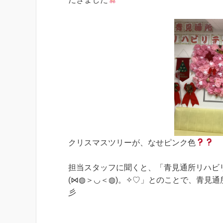
クリスマスツリーが、なせピンク色
担当スタッフに聞くと、「青見通所リハビ
(⋈◍＞◡＜◍)。✧♡」とのことで、青見
彡