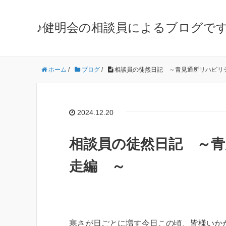
♪健明会の相談員によるブログです
ホーム
/
ブログ
/
相談員の徒然日記 ～青見通所リハビ
2024.12.20
相談員の徒然日記 ～
走編 ～
寒さが日ごとに増す今日この頃、皆様いか