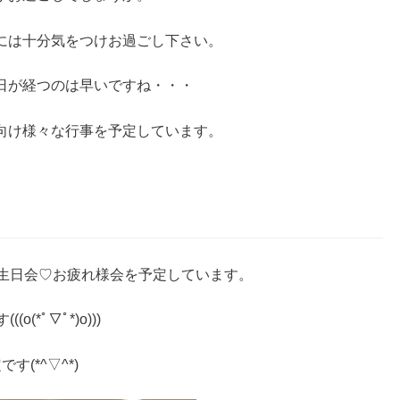
には十分気をつけお過ごし下さい。
日が経つのは早いですね・・・
向け様々な行事を予定しています。
誕生日会♡お疲れ様会を予定しています。
*ﾟ▽ﾟ*)o)))
(*^▽^*)