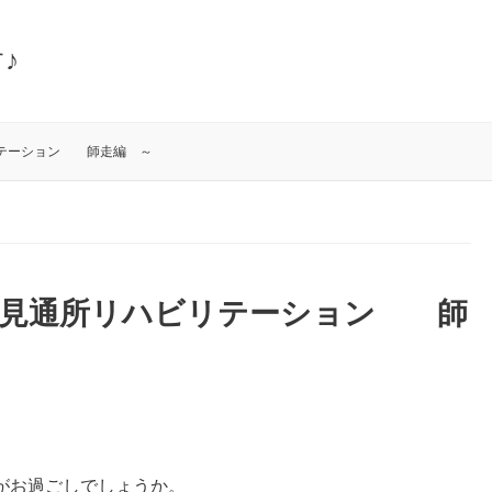
♪
リテーション 師走編 ～
青見通所リハビリテーション 師
がお過ごしでしょうか。