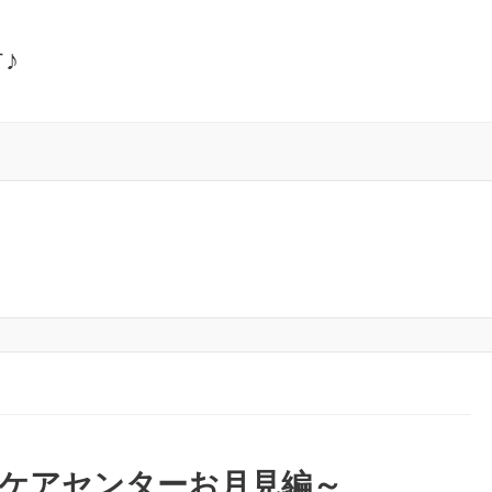
♪
合ケアセンターお月見編～