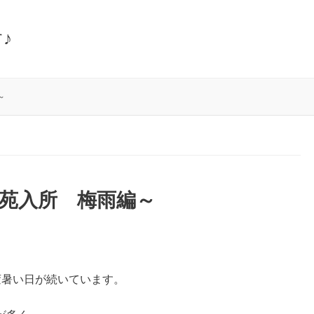
♪
～
苑入所 梅雨編～
変暑い日が続いています。