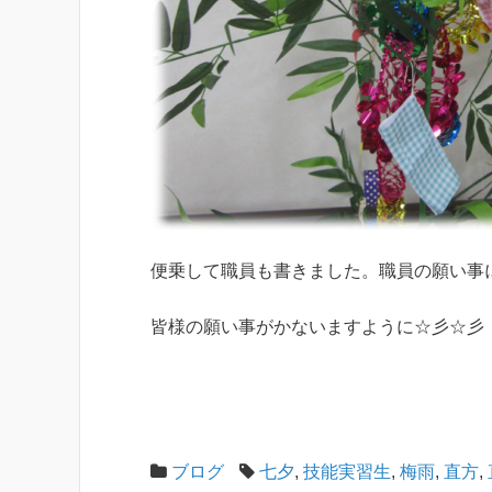
便乗して職員も書きました。職員の願い事に
皆様の願い事がかないますように☆彡☆彡
ブログ
七夕
,
技能実習生
,
梅雨
,
直方
,