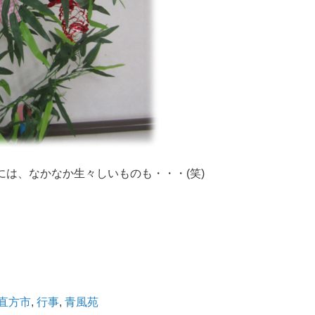
は、なかなか生々しいものも・・・(笑)
直方市
,
行事
,
青風苑