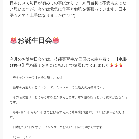
日本に来て毎日が初めての事ばかりで、来日当初は不安もあった
と思いますが、今では元気に仕事と勉強を頑張っています。日本
語もとても上手になりました(*^▽^*)
お誕生日会
今月のお誕生日会では、技能実習生が母国の衣装を着て、
【水掛
※
け祭り】
の踊りを音楽に合わせて披露してくれました
※ミャンマーの【水掛け祭り】とは・・・
新年をお迎えするイベントで、ミャンマーでは最大のお祭りです。
その名の通り、とにかく水をまき散らします。水で厄を払うという意味があるそう
です。
毎年4月13日から16日まではひらすら人に水を掛け続けて、17日が新年となりま
す。
日本は1月1日ですが、ミャンマーでは4月17日が元旦なんですね
Σ(･ω･ )！？