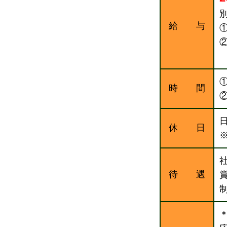
給 与
①
時 間
②
日
休 日
待 遇