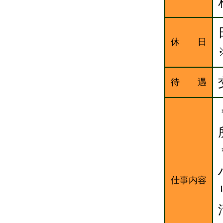
休 日
待 遇
仕事内容