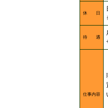
休 日
待 遇
仕事内容