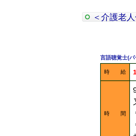
＜介護老人
言語聴覚士(パ
時 給
時 間