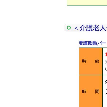
＜介護老人
看護職員(パー
時 給
時 間